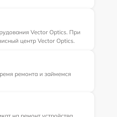
удования Vector Optics. При
исный центр Vector Optics.
время ремонта и займемся
кат на ремонт устройства