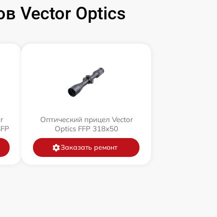
 Vector Optics
r
Оптический прицел Vector
SFP
Optics FFP 318x50
Заказать ремонт