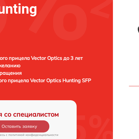
unting
ого прицела Vector Optics до 3 лет
 желанию
бращения
ого прицела
Vector Optics Hunting SFP
я со специалистом
Оставить заявку
есь c
политикой конфиденциальности