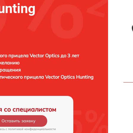
unting
ого прицела Vector Optics до 3 лет
 желанию
бращения
птического прицела
Vector Optics Hunting
я со специалистом
Оставить заявку
есь c
политикой конфиденциальности