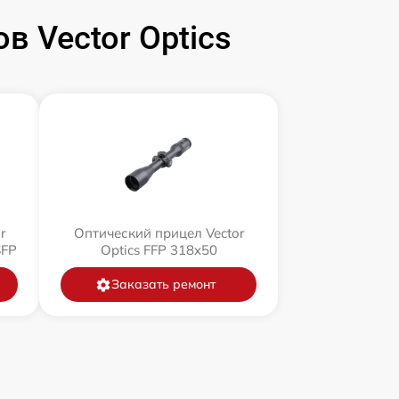
 Vector Optics
r
Оптический прицел Vector
SFP
Optics FFP 318x50
Заказать ремонт