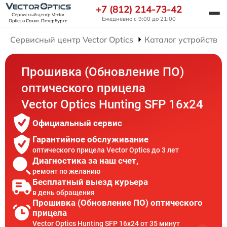
+7 (812) 214-73-42
Сервисный центр Vector
Ежедневно с 9:00 до 21:00
Optics
в Санкт-Петербурге
Сервисный центр Vector Optics
Каталог устройств
Прошивка (Обновление ПО)
оптического прицела
Vector Optics Hunting SFP 16x24
Официальный сервис
Гарантийное обслуживание
оптического прицела Vector Optics до 3 лет
Диагностика за наш счет,
ремонт по желанию
Бесплатный выезд курьера
в день обращения
Прошивка (Обновление ПО) оптического
прицела
Vector Optics Hunting SFP 16x24 от 35 минут