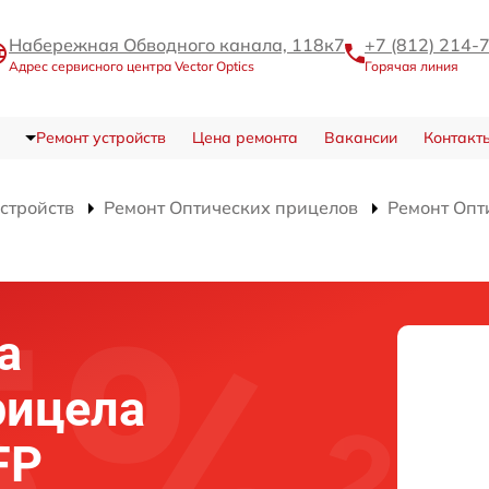
Набережная Обводного канала, 118к7
+7 (812) 214-
Адрес сервисного центра Vector Optics
Горячая линия
Ремонт устройств
Цена ремонта
Вакансии
Контакт
устройств
Ремонт Оптических прицелов
Ремонт Опт
а
рицела
FP