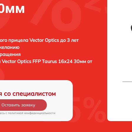
30мм
ого прицела Vector Optics до 3 лет
 желанию
бращения
а
Vector Optics FFP Taurus 16x24 30мм от
я со специалистом
Оставить заявку
есь c
политикой конфиденциальности