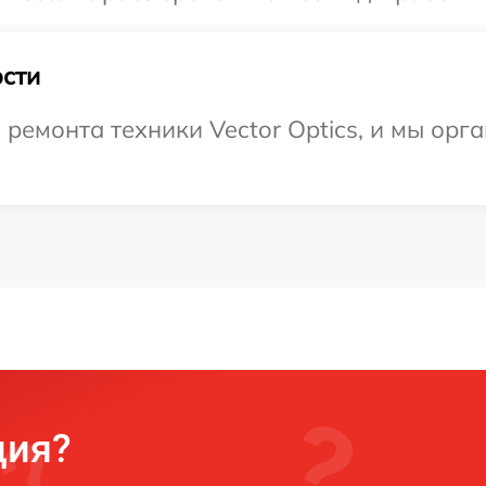
сти
емонта техники Vector Optics, и мы орг
ция?