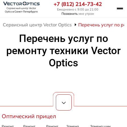
+7 (812) 214-73-42
Сервисный центр Vector
Ежедневно с 9:00 до 21:00
Optics
в Санкт-Петербурге
Позвонить
мне утром
Сервисный центр Vector Optics
Перечень услуг по ре
Перечень услуг по
ремонту техники Vector
Optics
Оптический прицел
Ремонт
Ремонт
Ремонт
Замена
Замена шим