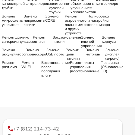
капиллярной
контроллеров
электронно-
объективов с
контроллера
трубки
лучевой
улучшением
трубки
характеристик
Замена
Замена
Замена
Ремонт
Калибровка
микросхемы
микросхемы
CORE
встроенного
и настройка
усилителя
логики
дальнометра
тепловизора
и других
устройств
Ремонт датчика
Ремонт
Восстановление
Замена
Замена
синхроимпульсов
оптики
питания
ключей
корпуса
управления
Замена
Замена
Замена
Ремонт
Замена
Замена
аккумулятора
процессора
USB порта
цепи
матрицы
дисплея
питания
(экрана)
Ремонт
Ремонт
Восстановление
Ремонт платы
Прошивка
разъема
Wi-Fi
после
управления
(Обновление
попадания
(восстановление)
ПО)
влаги
+7 (812) 214-73-42