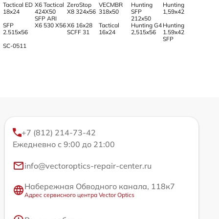
Tactical ED
X6 Tactical
ZeroStop
VECMBR
Hunting
Hunting
18x24
424X50
X8 324x56
318x50
SFP
1,59x42
SFP ARI
212x50
SFP
X6 530 X56
X6 16x28
Tactical
Hunting G4
Hunting
2.515x56
SCFF 31
16x24
2,515x56
1.59x42
SFP
SC-0511
+7 (812) 214-73-42
Ежедневно с 9:00 до 21:00
info@vectoroptics-repair-center.ru
Набережная Обводного канала, 118к7
Адрес сервисного центра Vector Optics