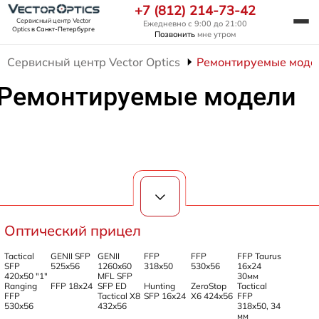
+7 (812) 214-73-42
Сервисный центр Vector
Ежедневно с 9:00 до 21:00
Optics
в Санкт-Петербурге
Позвонить
мне утром
Сервисный центр Vector Optics
Ремонтируемые моде
Ремонтируемые модели
Оптический прицел
Tactical
GENII SFP
GENII
FFP
FFP
FFP Taurus
SFP
525x56
1260x60
318x50
530x56
16x24
420x50 "1"
MFL SFP
30мм
Ranging
FFP 18x24
SFP ED
Hunting
ZeroStop
Tactical
FFP
Tactical X8
SFP 16x24
X6 424x56
FFP
530x56
432x56
318x50, 34
мм